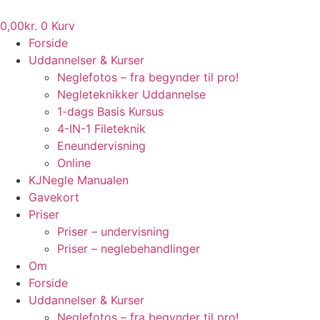
Videre
til
0,00
kr.
0
Kurv
indhold
Forside
Uddannelser & Kurser
Neglefotos – fra begynder til pro!
Negleteknikker Uddannelse
1-dags Basis Kursus
4-IN-1 Fileteknik
Eneundervisning
Online
KJNegle Manualen
Gavekort
Priser
Priser – undervisning
Priser – neglebehandlinger
Om
Forside
Uddannelser & Kurser
Neglefotos – fra begynder til pro!