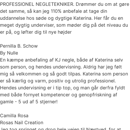
PROFESSIONEL NEGLETEKNIKER. Drømmer du om at gøre
det samme, så kan jeg 110% anbefale at tage din
uddannelse hos søde og dygtige Katerina. Her får du en
meget dygtig underviser, som møder dig på det niveau du
er på, og løfter dig til nye højder
Pernilla B. Schow
By Nulle
En kæmpe anbefaling af KJ negle, både af Katerina selv
som person, og hendes undervisning. Aldrig har jeg følt
mig så velkommen og så godt tilpas. Katerina som person
er så kærlig og varm, positiv og utrolig professionel.
Hendes undervisning er i tip top, og man går derfra fyldt
med både fornyet kompetencer og genopfriskning af
gamle - 5 ud af 5 stjerner!
Camilla Rosa
Rosas Nail Creation
Jeg tog springet og drog hele vejen til Næstved, for at