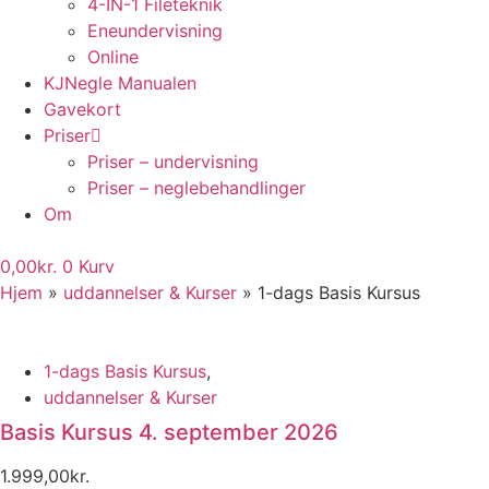
4-IN-1 Fileteknik
Eneundervisning
Online
KJNegle Manualen
Gavekort
Priser
Priser – undervisning
Priser – neglebehandlinger
Om
0,00
kr.
0
Kurv
Hjem
»
uddannelser & Kurser
»
1-dags Basis Kursus
1-dags Basis Kursus
,
uddannelser & Kurser
Basis Kursus 4. september 2026
1.999,00
kr.