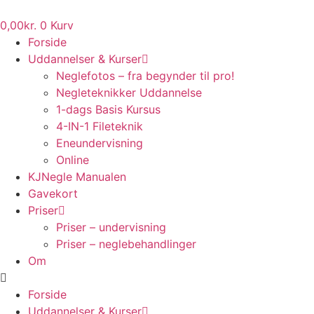
Videre
til
0,00
kr.
0
Kurv
indhold
Forside
Uddannelser & Kurser
Neglefotos – fra begynder til pro!
Negleteknikker Uddannelse
1-dags Basis Kursus
4-IN-1 Fileteknik
Eneundervisning
Online
KJNegle Manualen
Gavekort
Priser
Priser – undervisning
Priser – neglebehandlinger
Om
Forside
Uddannelser & Kurser