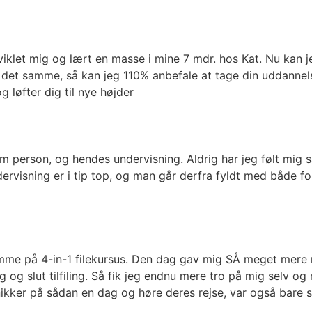
iklet mig og lært en masse i mine 7 mdr. hos Kat. Nu kan
samme, så kan jeg 110% anbefale at tage din uddannelse
 løfter dig til nye højder
m person, og hendes undervisning. Aldrig har jeg følt mig 
dervisning er i tip top, og man går derfra fyldt med både 
komme på 4-in-1 filekursus. Den dag gav mig SÅ meget mere
g slut tilfiling. Så fik jeg endnu mere tro på mig selv og m
ikker på sådan en dag og høre deres rejse, var også bare s