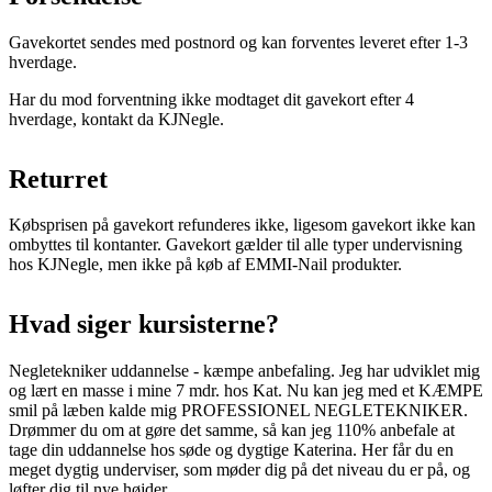
Gavekortet sendes med postnord og kan forventes leveret efter 1-3
hverdage.
Har du mod forventning ikke modtaget dit gavekort efter 4
hverdage, kontakt da KJNegle.
Returret
Købsprisen på gavekort refunderes ikke, ligesom gavekort ikke kan
ombyttes til kontanter. Gavekort gælder til alle typer undervisning
hos KJNegle, men ikke på køb af EMMI-Nail produkter.
Hvad siger kursisterne?
Negletekniker uddannelse - kæmpe anbefaling. Jeg har udviklet mig
og lært en masse i mine 7 mdr. hos Kat. Nu kan jeg med et KÆMPE
smil på læben kalde mig PROFESSIONEL NEGLETEKNIKER.
Drømmer du om at gøre det samme, så kan jeg 110% anbefale at
tage din uddannelse hos søde og dygtige Katerina. Her får du en
meget dygtig underviser, som møder dig på det niveau du er på, og
løfter dig til nye højder