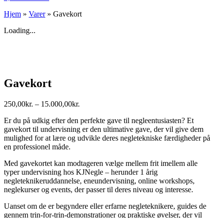
Hjem
»
Varer
»
Gavekort
Loading...
Gavekort
250,00
kr.
–
15.000,00
kr.
Prisinterval:
250,00kr.
Er du på udkig efter den perfekte gave til negleentusiasten? Et
til
gavekort til undervisning er den ultimative gave, der vil give dem
15.000,00kr.
mulighed for at lære og udvikle deres negletekniske færdigheder på
en professionel måde.
Med gavekortet kan modtageren vælge mellem frit imellem alle
typer undervisning hos KJNegle – herunder 1 årig
negleteknikeruddannelse, eneundervisning, online workshops,
neglekurser og events, der passer til deres niveau og interesse.
Uanset om de er begyndere eller erfarne negleteknikere, guides de
gennem trin-for-trin-demonstrationer og praktiske øvelser, der vil