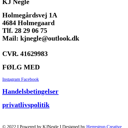
KJ Negle
Holmegårdsvej 1A
4684 Holmegaard
Tlf. 28 29 06 75
Mail: kjnegle@outlook.dk
CVR. 41629983
FØLG MED
Instagram
Facebook
Handelsbetingelser
privatlivspolitik
© 2022 I Powered by KJNegle I Designed by
Herrestrup Creative