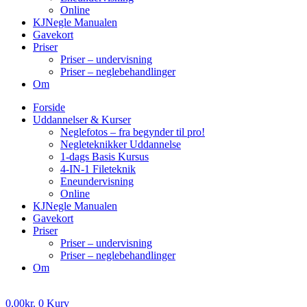
Online
KJNegle Manualen
Gavekort
Priser
Priser – undervisning
Priser – neglebehandlinger
Om
Forside
Uddannelser & Kurser
Neglefotos – fra begynder til pro!
Negleteknikker Uddannelse
1-dags Basis Kursus
4-IN-1 Fileteknik
Eneundervisning
Online
KJNegle Manualen
Gavekort
Priser
Priser – undervisning
Priser – neglebehandlinger
Om
0,00
kr.
0
Kurv