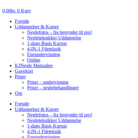
Videre
til
0,00
kr.
0
Kurv
indhold
Forside
Uddannelser & Kurser
Neglefotos – fra begynder til pro!
Negleteknikker Uddannelse
1-dags Basis Kursus
4-IN-1 Fileteknik
Eneundervisning
Online
KJNegle Manualen
Gavekort
Priser
Priser – undervisning
Priser – neglebehandlinger
Om
Forside
Uddannelser & Kurser
Neglefotos – fra begynder til pro!
Negleteknikker Uddannelse
1-dags Basis Kursus
4-IN-1 Fileteknik
Eneundervisning