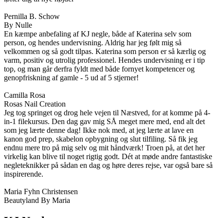
Pernilla B. Schow
By Nulle
En kæmpe anbefaling af KJ negle, både af Katerina selv som
person, og hendes undervisning. Aldrig har jeg følt mig så
velkommen og så godt tilpas. Katerina som person er så kærlig og
varm, positiv og utrolig professionel. Hendes undervisning er i tip
top, og man går derfra fyldt med både fornyet kompetencer og
genopfriskning af gamle - 5 ud af 5 stjerner!
Camilla Rosa
Rosas Nail Creation
Jeg tog springet og drog hele vejen til Næstved, for at komme på 4-
in-1 filekursus. Den dag gav mig SÅ meget mere med, end alt det
som jeg lærte denne dag! Ikke nok med, at jeg lærte at lave en
kanon god prep, skabelon opbygning og slut tilfiling. Så fik jeg
endnu mere tro på mig selv og mit håndværk! Troen på, at det her
virkelig kan blive til noget rigtig godt. Dét at møde andre fantastiske
negleteknikker på sådan en dag og høre deres rejse, var også bare så
inspirerende.
Maria Fyhn Christensen
Beautyland By Maria