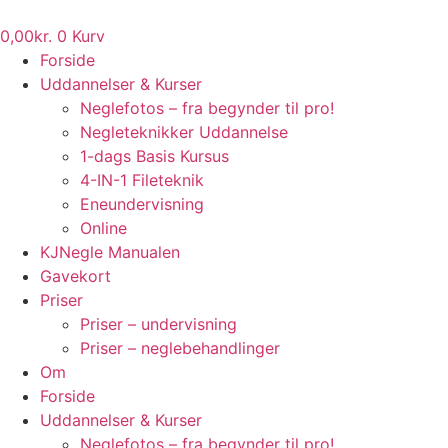
Videre
til
0,00
kr.
0
Kurv
indhold
Forside
Uddannelser & Kurser
Neglefotos – fra begynder til pro!
Negleteknikker Uddannelse
1-dags Basis Kursus
4-IN-1 Fileteknik
Eneundervisning
Online
KJNegle Manualen
Gavekort
Priser
Priser – undervisning
Priser – neglebehandlinger
Om
Forside
Uddannelser & Kurser
Neglefotos – fra begynder til pro!